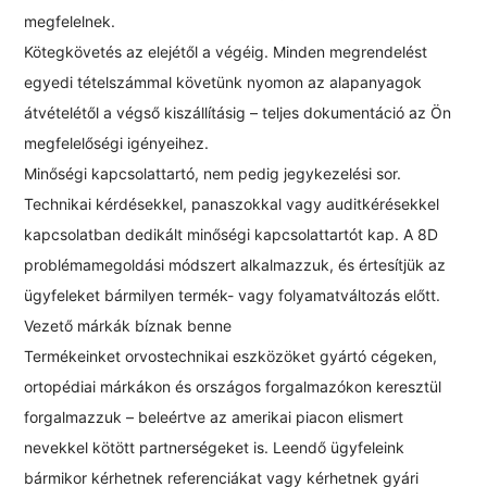
megfelelnek.
Kötegkövetés az elejétől a végéig. Minden megrendelést
egyedi tételszámmal követünk nyomon az alapanyagok
átvételétől a végső kiszállításig – teljes dokumentáció az Ön
megfelelőségi igényeihez.
Minőségi kapcsolattartó, nem pedig jegykezelési sor.
Technikai kérdésekkel, panaszokkal vagy auditkérésekkel
kapcsolatban dedikált minőségi kapcsolattartót kap. A 8D
problémamegoldási módszert alkalmazzuk, és értesítjük az
ügyfeleket bármilyen termék- vagy folyamatváltozás előtt.
Vezető márkák bíznak benne
Termékeinket orvostechnikai eszközöket gyártó cégeken,
ortopédiai márkákon és országos forgalmazókon keresztül
forgalmazzuk – beleértve az amerikai piacon elismert
nevekkel kötött partnerségeket is. Leendő ügyfeleink
bármikor kérhetnek referenciákat vagy kérhetnek gyári