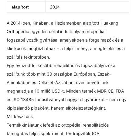
alapított
2014
A 2014-ben, Kínában, a Hsziamenben alapított Huakang
Orthopedic egyetlen céllal indult: olyan ortopédiai
fogszabályozók gyártása, amelyekben a forgalmazók és a
klinikusok megbízhatnak – a teljesítmény, a megfelelés és a
szállítás tekintetében.
Egy évtizeddel később rehabilitációs fogszabályozókat
szállítunk több mint 30 országba Európában, Észak-
Amerikában és Délkelet-Ázsiában, éves bevételünk
meghaladja a 10 millió USD-t. Minden termék MDR CE, FDA
és ISO 13485 tanúsítvánnyal hagyja el gyárunkat – nem egy
kipipálandó pipaként, hanem elkötelezettségként.
Mit készítünk
Termékkínálatunk lefedi az ortopédiai rehabilitációs
támogatás teljes spektrumát: térdrögzítők (OA