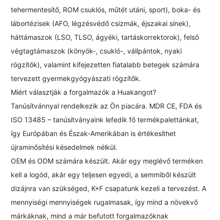
tehermentesítő, ROM csuklós, műtét utáni, sport), boka- és
lábortézisek (AFO, légzésvédő csizmák, éjszakai sínek),
háttámaszok (LSO, TLSO, ágyéki, tartáskorrektorok), felső
végtagtámaszok (könyök-, csukló-, vállpántok, nyaki
rögzítők), valamint kifejezetten fiatalabb betegek számára
tervezett gyermekgyógyászati ​​​​rögzítők.
Miért választják a forgalmazók a Huakangot?
Tanúsítvánnyal rendelkezik az Ön piacára. MDR CE, FDA és
ISO 13485 – tanúsítványaink lefedik fő termékpalettánkat,
így Európában és Észak-Amerikában is értékesíthet
újraminősítési késedelmek nélkül.
OEM és ODM számára készült. Akár egy meglévő terméken
kell a logód, akár egy teljesen egyedi, a semmiből készült
dizájnra van szükséged, K+F csapatunk kezeli a tervezést. A
mennyiségi mennyiségek rugalmasak, így mind a növekvő
márkáknak, mind a már befutott forgalmazóknak