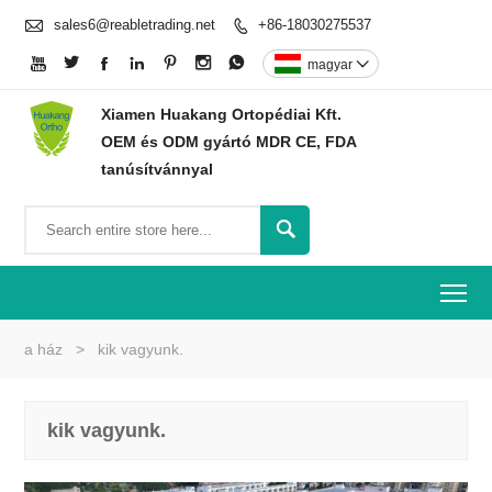

sales6@reabletrading.net
+86-18030275537








magyar

Xiamen Huakang Ortopédiai Kft.
OEM és ODM gyártó MDR CE, FDA
tanúsítvánnyal

To
a ház
>
kik vagyunk.
kik vagyunk.