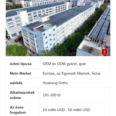
1
üzleti típusa
OEM és ODM gyártó, gyár
Main Market
Európa, az Egyesült Államok, Ázsia
márkák
Huakang Ortho
Alkalmazottak
101-200 fő
száma
Az éves
10 millió USD - 50 millió USD
forgalom