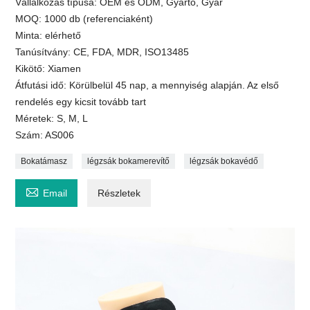
Vállalkozás típusa: OEM és ODM, Gyártó, Gyár
MOQ: 1000 db (referenciaként)
Minta: elérhető
Tanúsítvány: CE, FDA, MDR, ISO13485
Kikötő: Xiamen
Átfutási idő: Körülbelül 45 nap, a mennyiség alapján. Az első
rendelés egy kicsit tovább tart
Méretek: S, M, L
Szám: AS006
Bokatámasz
légzsák bokamerevítő
légzsák bokavédő

Email
Részletek