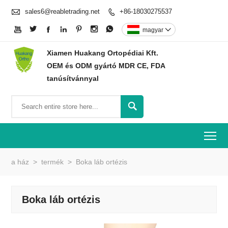

sales6@reabletrading.net
+86-18030275537








magyar

Xiamen Huakang Ortopédiai Kft.
OEM és ODM gyártó MDR CE, FDA
tanúsítvánnyal

To
a ház
>
termék
>
Boka láb ortézis
Boka láb ortézis