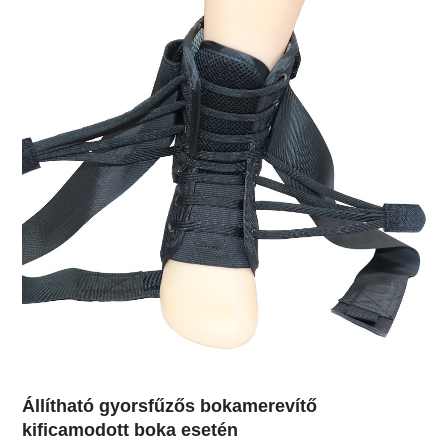
Állítható gyorsfűzős bokamerevítő
kificamodott boka esetén