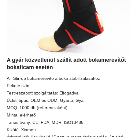
A gyár közvetlenül szállít adott bokamerevítőt
bokaficam esetén
Air Stirrup bokamerevítő a boka stabilizálásához
Fekete szín
Testreszabott szolgáltatás: Elfogadva
Üzleti típus: OEM és ODM, Gyártó, Gyár
MOQ: 1000 db (referenciaként)
Minta: elérhető
Tanúsítvány: CE, FDA, MDR, ISO13485
Kikötő: Xiamen
Átfutási idő: Körülbelül 45 nap, a mennyiség alapján. Az első