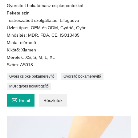
Gyorsított bokatámasz csipkepántokkal
Fekete szín
Testreszabott szolgáltatás: Elfogadva
Üzleti típus: OEM és ODM, Gyártó, Gyár
Minősítés: MDR, FDA, CE, ISO13485
Minta: elérhető
Kikötő: Xiamen
Méretek: XS, S, M, L, XL
Szám: AS018
Gyors csipke bokamerevítő
Gyorsító bokamerevítő
MDR gyors bokarögzítő

Email
Részletek