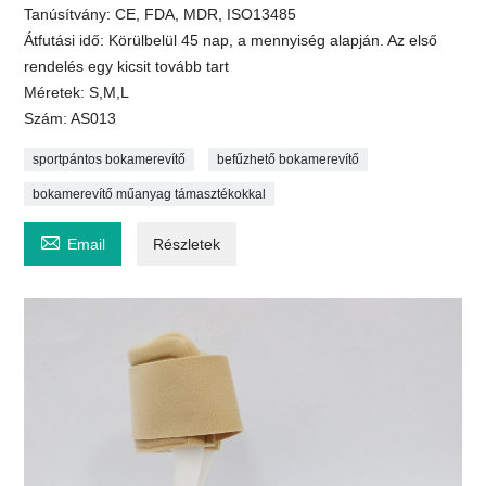
Tanúsítvány: CE, FDA, MDR, ISO13485
Átfutási idő: Körülbelül 45 nap, a mennyiség alapján. Az első
rendelés egy kicsit tovább tart
Méretek: S,M,L
Szám: AS013
sportpántos bokamerevítő
befűzhető bokamerevítő
bokamerevítő műanyag támasztékokkal

Email
Részletek