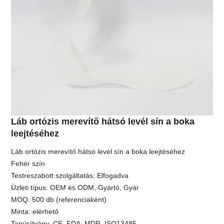
Láb ortózis merevítő hátsó levél sín a boka
leejtéséhez
Láb ortózis merevítő hátsó levél sín a boka leejtéséhez
Fehér szín
Testreszabott szolgáltatás: Elfogadva
Üzleti típus: OEM és ODM, Gyártó, Gyár
MOQ: 500 db (referenciaként)
Minta: elérhető
Tanúsítvány: CE, FDA, MDR, ISO13485