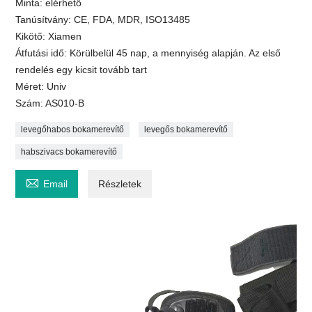
Minta: elérhető
Tanúsítvány: CE, FDA, MDR, ISO13485
Kikötő: Xiamen
Átfutási idő: Körülbelül 45 nap, a mennyiség alapján. Az első
rendelés egy kicsit tovább tart
Méret: Univ
Szám: AS010-B
levegőhabos bokamerevítő
levegős bokamerevítő
habszivacs bokamerevítő

Email
Részletek