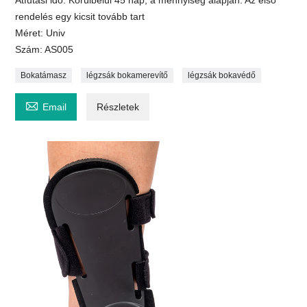
rendelés egy kicsit tovább tart
Méret: Univ
Szám: AS005
Bokatámasz
légzsák bokamerevítő
légzsák bokavédő

Email
Részletek