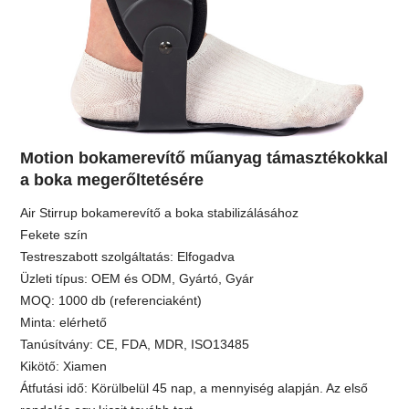
Motion bokamerevítő műanyag támasztékokkal
a boka megerőltetésére
Air Stirrup bokamerevítő a boka stabilizálásához
Fekete szín
Testreszabott szolgáltatás: Elfogadva
Üzleti típus: OEM és ODM, Gyártó, Gyár
MOQ: 1000 db (referenciaként)
Minta: elérhető
Tanúsítvány: CE, FDA, MDR, ISO13485
Kikötő: Xiamen
Átfutási idő: Körülbelül 45 nap, a mennyiség alapján. Az első