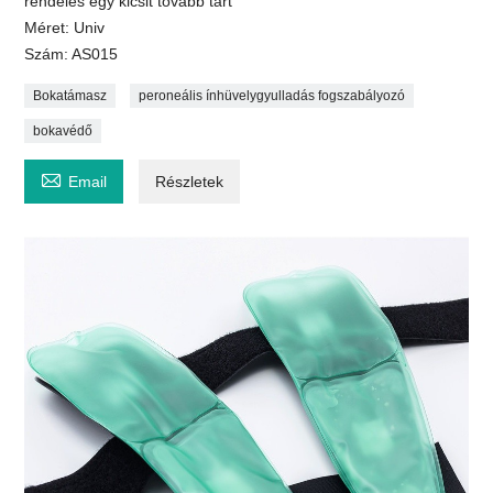
rendelés egy kicsit tovább tart
Méret: Univ
Szám: AS015
Bokatámasz
peroneális ínhüvelygyulladás fogszabályozó
bokavédő

Email
Részletek