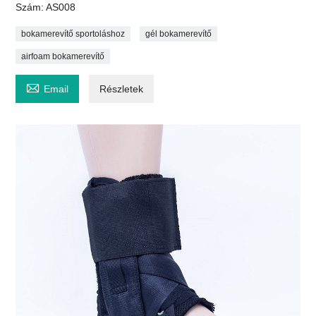
Szám: AS008
bokamerevítő sportoláshoz
gél bokamerevítő
airfoam bokamerevítő

Email
Részletek