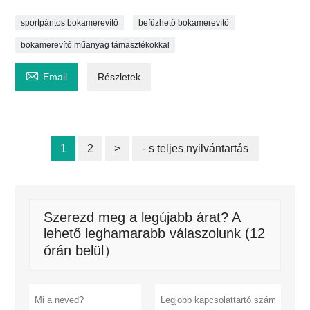
sportpántos bokamerevítő
befűzhető bokamerevítő
bokamerevítő műanyag támasztékokkal

Email
Részletek
1
2
>
- s teljes nyilvántartás
Szerezd meg a legújabb árat? A
lehető leghamarabb válaszolunk (12
órán belül）