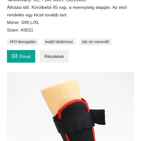
Átfutási idő: Körülbelül 45 nap, a mennyiség alapján. Az első
rendelés egy kicsit tovább tart
Méret: S/M,L/XL
Szám: AS011
AFO támogatás
leejtő lábtámasz
láb sín merevítő

Email
Részletek