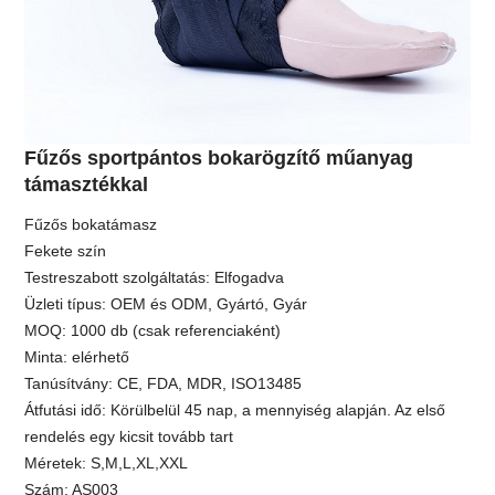
Fűzős sportpántos bokarögzítő műanyag
támasztékkal
Fűzős bokatámasz
Fekete szín
Testreszabott szolgáltatás: Elfogadva
Üzleti típus: OEM és ODM, Gyártó, Gyár
MOQ: 1000 db (csak referenciaként)
Minta: elérhető
Tanúsítvány: CE, FDA, MDR, ISO13485
Átfutási idő: Körülbelül 45 nap, a mennyiség alapján. Az első
rendelés egy kicsit tovább tart
Méretek: S,M,L,XL,XXL
Szám: AS003