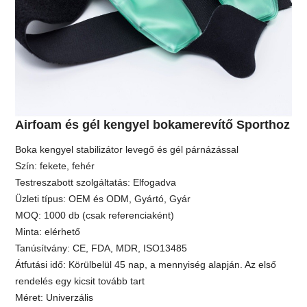
Airfoam és gél kengyel bokamerevítő Sporthoz
Boka kengyel stabilizátor levegő és gél párnázással
Szín: fekete, fehér
Testreszabott szolgáltatás: Elfogadva
Üzleti típus: OEM és ODM, Gyártó, Gyár
MOQ: 1000 db (csak referenciaként)
Minta: elérhető
Tanúsítvány: CE, FDA, MDR, ISO13485
Átfutási idő: Körülbelül 45 nap, a mennyiség alapján. Az első
rendelés egy kicsit tovább tart
Méret: Univerzális