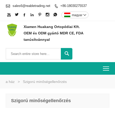

sales6@reabletrading.net
+86-18030275537








magyar

Xiamen Huakang Ortopédiai Kft.
OEM és ODM gyártó MDR CE, FDA
tanúsítvánnyal

To
a ház
>
Szigorú minőségellenőrzés
Szigorú minőségellenőrzés