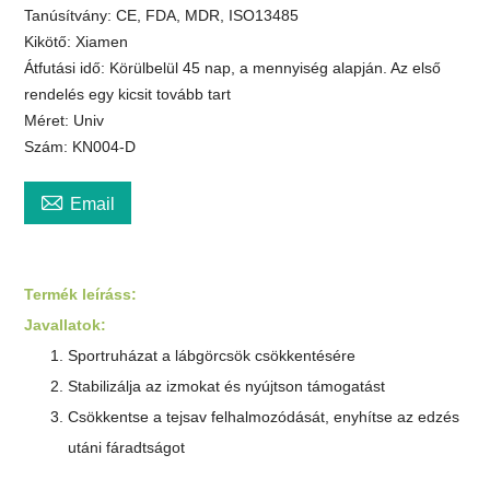
Tanúsítvány: CE, FDA, MDR, ISO13485
Kikötő: Xiamen
Átfutási idő: Körülbelül 45 nap, a mennyiség alapján. Az első
rendelés egy kicsit tovább tart
Méret: Univ
Szám: KN004-D

Email
Termék leírás
s
:
Javallatok:
Sportruházat a lábgörcsök csökkentésére
Stabilizálja az izmokat és nyújtson támogatást
Csökkentse a tejsav felhalmozódását, enyhítse az edzés
utáni fáradtságot