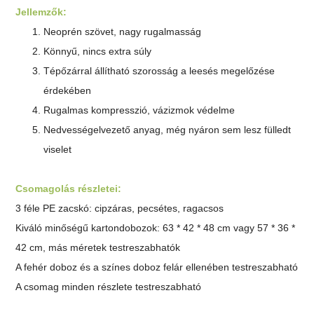
Jellemzők:
Neoprén szövet, nagy rugalmasság
Könnyű, nincs extra súly
Tépőzárral állítható szorosság a leesés megelőzése
érdekében
Rugalmas kompresszió, vázizmok védelme
Nedvességelvezető anyag, még nyáron sem lesz fülledt
viselet
Csomagolás részletei:
3 féle PE zacskó: cipzáras, pecsétes, ragacsos
Kiváló minőségű kartondobozok: 63 * 42 * 48 cm vagy 57 * 36 *
42 cm, más méretek testreszabhatók
A fehér doboz és a színes doboz felár ellenében testreszabható
A csomag minden részlete testreszabható