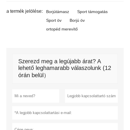
a termék jelölése:
Borjútámasz
Sport támogatás
Sport öv
Borjú öv
ortopéd merevítő
Szerezd meg a legújabb árat? A
lehető leghamarabb válaszolunk (12
órán belül）