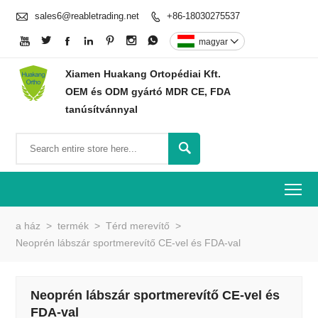

sales6@reabletrading.net
+86-18030275537








magyar

Xiamen Huakang Ortopédiai Kft.
OEM és ODM gyártó MDR CE, FDA
tanúsítvánnyal

To
a ház
>
termék
>
Térd merevítő
>
Neoprén lábszár sportmerevítő CE-vel és FDA-val
Neoprén lábszár sportmerevítő CE-vel és
FDA-val