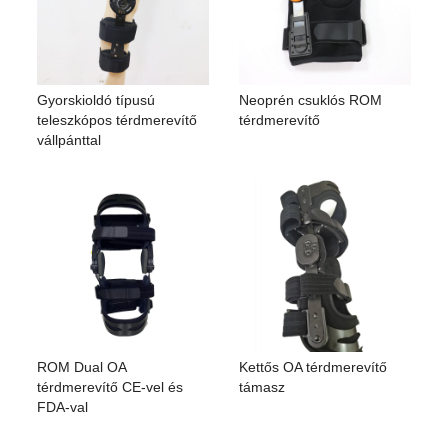
Gyorskioldó típusú
Neoprén csuklós ROM
teleszkópos térdmerevítő
térdmerevítő
vállpánttal
ROM Dual OA
Kettős OA térdmerevítő
térdmerevítő CE-vel és
támasz
FDA-val