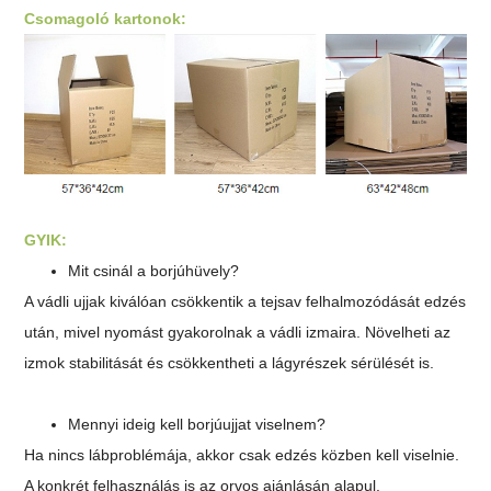
Csomagoló kartonok:
GYIK:
Mit csinál a borjúhüvely?
A vádli ujjak kiválóan csökkentik a tejsav felhalmozódását edzés
után, mivel nyomást gyakorolnak a vádli izmaira. Növelheti az
izmok stabilitását és csökkentheti a lágyrészek sérülését is.
Mennyi ideig kell borjúujjat viselnem?
Ha nincs lábproblémája, akkor csak edzés közben kell viselnie.
A konkrét felhasználás is az orvos ajánlásán alapul.