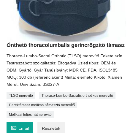
Önthető thoracolumbalis gerincrögzítő támasz
Thoraco-Lumbo-Sacral Orthotic (TLSO) merevítő Fekete szín
Testreszabott szolgáltatás: Elfogadva Üzleti típus: OEM és
ODM, Gyártó, Gyár Tanúsítvány: MDR CE, FDA, ISO13485
MOQ: 300 db (referenciaként) Minta: elérhető Kikötő: Xiamen
Méret: Univ Szám: BS027-A
TLSO merevítő
Thoraco-Lumbo-Sacralis orthotikus merevítő
Deréktámasz mellkasi támasztó merevítő
Mellkasi teljes hátmerevítő

Email
Részletek