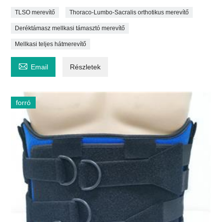
TLSO merevítő
Thoraco-Lumbo-Sacralis orthotikus merevítő
Deréktámasz mellkasi támasztó merevítő
Mellkasi teljes hátmerevítő

Email
Részletek
forró