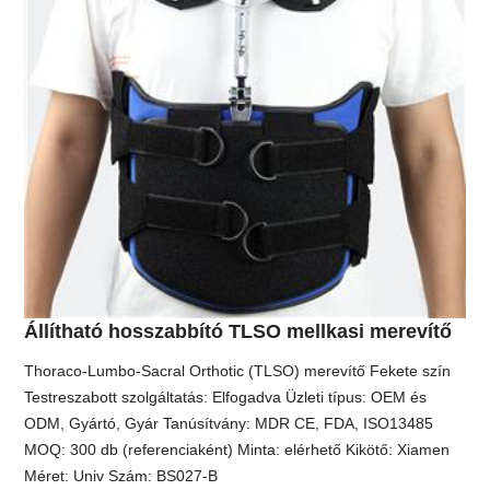
Állítható hosszabbító TLSO mellkasi merevítő
Thoraco-Lumbo-Sacral Orthotic (TLSO) merevítő Fekete szín
Testreszabott szolgáltatás: Elfogadva Üzleti típus: OEM és
ODM, Gyártó, Gyár Tanúsítvány: MDR CE, FDA, ISO13485
MOQ: 300 db (referenciaként) Minta: elérhető Kikötő: Xiamen
Méret: Univ Szám: BS027-B