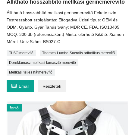
Állítható hosszabbító mellkasi gerincmerevítő
Állítható hosszabbító mellkasi gerincmerevítő Fekete szín
Testreszabott szolgáltatás: Elfogadva Üzleti típus: OEM és
ODM, Gyártó, Gyár Tanúsítvány: MDR CE, FDA, ISO13485
MOQ: 300 db (referenciaként) Minta: elérhető Kikötő: Xiamen
Méret: Univ Szám: BS027-C
TLSO merevítő
Thoraco-Lumbo-Sacralis orthotikus merevítő
Deréktámasz mellkasi támasztó merevítő
Mellkasi teljes hátmerevítő

Email
Részletek
forró