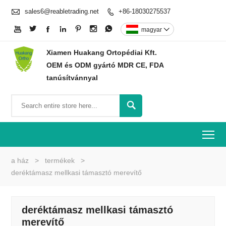

sales6@reabletrading.net
+86-18030275537








magyar

Xiamen Huakang Ortopédiai Kft.
OEM és ODM gyártó MDR CE, FDA
tanúsítvánnyal

To
a ház
>
termékek
>
deréktámasz mellkasi támasztó merevítő
deréktámasz mellkasi támasztó
merevítő