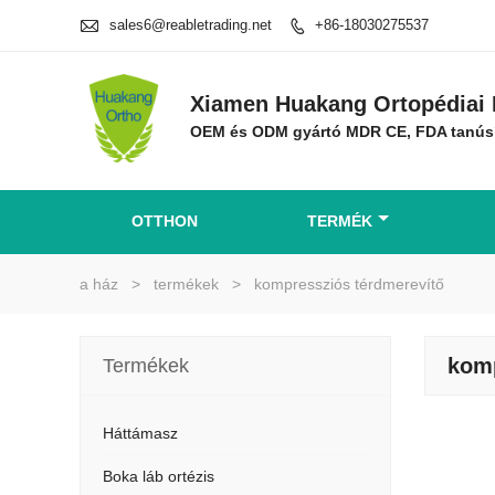

sales6@reabletrading.net
+86-18030275537

Xiamen Huakang Ortopédiai 
OEM és ODM gyártó MDR CE, FDA tanús
OTTHON
TERMÉK
a ház
>
termékek
>
kompressziós térdmerevítő
komp
Termékek
Háttámasz
Boka láb ortézis