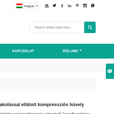







magyar


KAPCSOLAT
RÓLUNK

akolással ellátott kompressziós hüvely
rlabda sport kerékpározás súlyemelő Crossfit számára