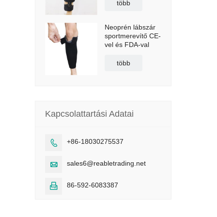
vállpánttal
több
Neoprén lábszár
sportmerevítő CE-
vel és FDA-val
több
Kapcsolattartási Adatai
+86-18030275537

sales6@reabletrading.net

86-592-6083387
