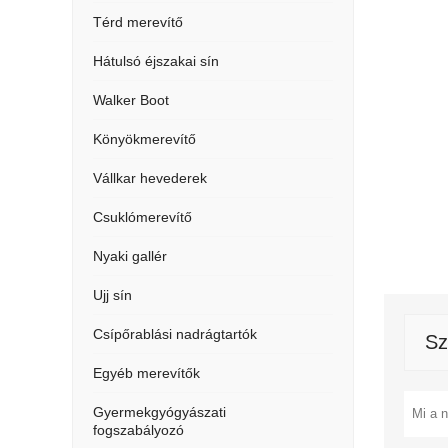
Térd merevítő
Hátulsó éjszakai sín
Walker Boot
Könyökmerevítő
Vállkar hevederek
Csuklómerevítő
Nyaki gallér
Ujj sín
Csípőrablási nadrágtartók
Sz
Egyéb merevítők
Gyermekgyógyászati ​​
fogszabályozó