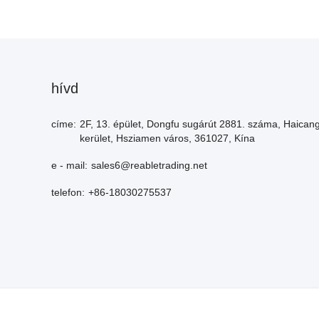
hívd
címe:
2F, 13. épület, Dongfu sugárút 2881. száma, Haican
kerület, Hsziamen város, 361027, Kína
e - mail:
sales6@reabletrading.net
telefon:
+86-18030275537
Szerzői jogok: 