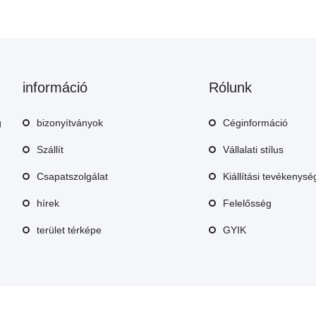
információ
Rólunk
g
bizonyítványok
Céginformáció
Szállít
Vállalati stílus
Csapatszolgálat
Kiállítási tevékenys
hírek
Felelősség
terület térképe
GYIK
© Xiamen Huakang Ortopédiai Kft. E-mail: sales6@reabletrading.net Telefon: