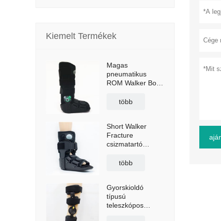
Kiemelt Termékek
Magas
pneumatikus
ROM Walker Boot
Braces
csúszásgátló
több
talppal
Short Walker
Fracture
aján
csizmatartó
légzsákkal
több
Gyorskioldó
típusú
teleszkópos
térdmerevítő