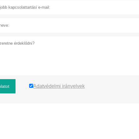
Adatvédelmi irányelvek
latot