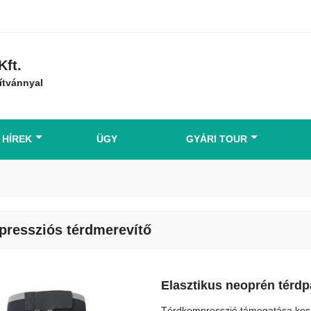
Kft.
ítvánnyal
HÍREK
ÜGY
GYÁRI TOUR
ressziós térdmerevítő
Elasztikus neoprén térdp
Térdkompresszió támogatása kosá