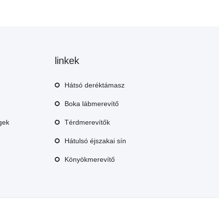
linkek
Hátsó deréktámasz
Boka lábmerevítő
égek
Térdmerevítők
Hátulsó éjszakai sín
Könyökmerevítő
 +86-18030275537