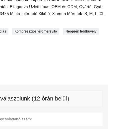
tatás: Elfogadva Üzleti típus: OEM és ODM, Gyártó, Gyár
85 Minta: elérhető Kikötő: Xiamen Méretek: S, M, L, XL,
olás
Kompressziós térdmerevítő
Neoprén térdhüvely
válaszolunk (12 órán belül）