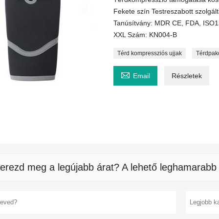
Fekete szín Testreszabott szolgál
Tanúsítvány: MDR CE, FDA, ISO134
XXL Szám: KN004-B
Térd kompressziós ujjak
Térdpak

Email
Részletek
erezd meg a legújabb árat? A lehető leghamarabb 