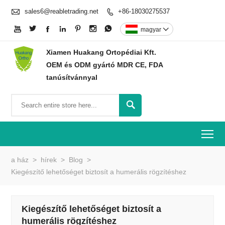

sales6@reabletrading.net
+86-18030275537








magyar

Xiamen Huakang Ortopédiai Kft.
OEM és ODM gyártó MDR CE, FDA
tanúsítvánnyal

To
a ház
>
hírek
>
Blog
>
Kiegészítő lehetőséget biztosít a humerális rögzítéshez
Kiegészítő lehetőséget biztosít a
humerális rögzítéshez