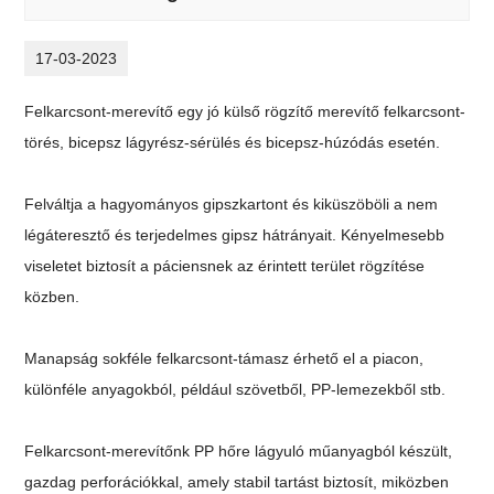
17-03-2023
Felkarcsont-merevítő egy jó külső rögzítő merevítő felkarcsont-
törés, bicepsz lágyrész-sérülés és bicepsz-húzódás esetén.
Felváltja a hagyományos gipszkartont és kiküszöböli a nem
légáteresztő és terjedelmes gipsz hátrányait. Kényelmesebb
viseletet biztosít a páciensnek az érintett terület rögzítése
közben.
Manapság sokféle felkarcsont-támasz érhető el a piacon,
különféle anyagokból, például szövetből, PP-lemezekből stb.
Felkarcsont-merevítőnk PP hőre lágyuló műanyagból készült,
gazdag perforációkkal, amely stabil tartást biztosít, miközben