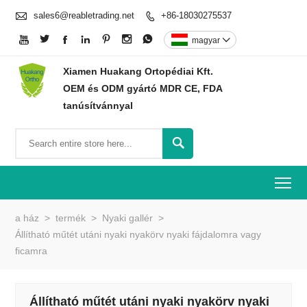

sales6@reabletrading.net
+86-18030275537








magyar

Xiamen Huakang Ortopédiai Kft.
OEM és ODM gyártó MDR CE, FDA
tanúsítvánnyal

To
a ház
>
termék
>
Nyaki gallér
>
Állítható műtét utáni nyaki nyakörv nyaki fájdalomra vagy
ficamra
Állítható műtét utáni nyaki nyakörv nyaki