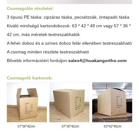
Csomagolás részletei:
3 típusú PE táska: cipzáras táska, pecsétzsák,
öntapadó táska
Kiváló minőségű kartondobozok: 63 * 42 * 48 cm vagy 57 * 36 *
42 cm, más méretek testreszabhatók
A fehér doboz és a színes doboz felár ellenében testreszabható
A csomag minden részlete testreszabható
Bővebb információért forduljon:
sales4@huakangortho.com
Csomagoló kartonok: