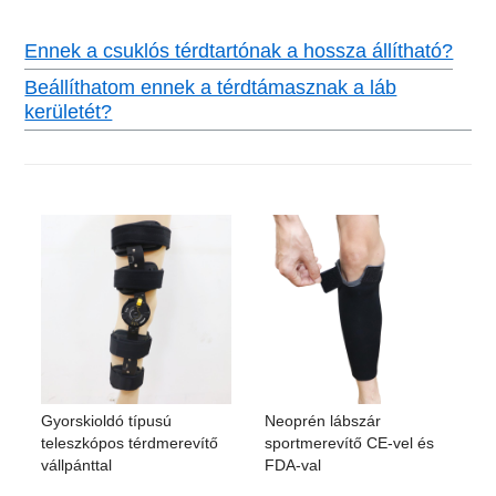
Ennek a csuklós térdtartónak a hossza állítható?
Beállíthatom ennek a térdtámasznak a láb
kerületét?
Gyorskioldó típusú
Neoprén lábszár
teleszkópos térdmerevítő
sportmerevítő CE-vel és
vállpánttal
FDA-val