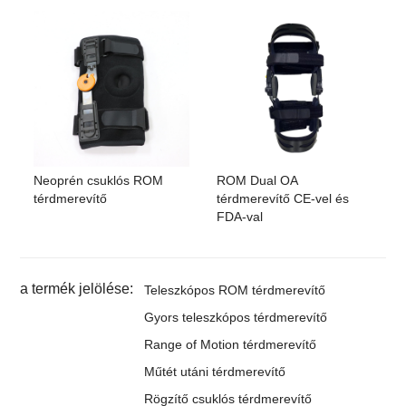
Neoprén csuklós ROM
ROM Dual OA
térdmerevítő
térdmerevítő CE-vel és
FDA-val
a termék jelölése:
Teleszkópos ROM térdmerevítő
Gyors teleszkópos térdmerevítő
Range of Motion térdmerevítő
Műtét utáni térdmerevítő
Rögzítő csuklós térdmerevítő