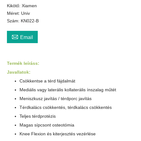
Kikötő: Xiamen
Méret: Univ
Szám: KN022-B

Email
Termék leírás
s
:
Javallatok:
Csökkentse a térd fájdalmát
Mediális vagy laterális kollaterális ínszalag műtét
Meniszkusz javítás / térdporc javítás
Térdkalács csökkentés, térdkalács csökkentés
Teljes térdprotézis
Magas sípcsont osteotómia
Knee Flexion és
kiterjesztés vezérlése