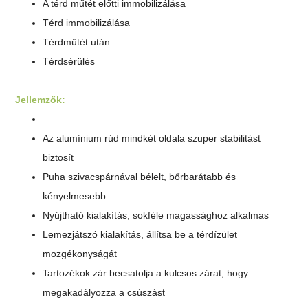
A térd műtét előtti immobilizálása
Térd immobilizálása
Térdműtét után
Térdsérülés
Jellemzők:
Az alumínium rúd mindkét oldala szuper stabilitást
biztosít
Puha szivacspárnával bélelt, bőrbarátabb és
kényelmesebb
Nyújtható kialakítás, sokféle magassághoz alkalmas
Lemezjátszó kialakítás, állítsa be a térdízület
mozgékonyságát
Tartozékok zár becsatolja a kulcsos zárat, hogy
megakadályozza a csúszást