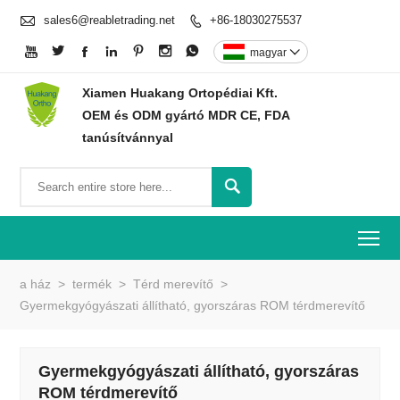

sales6@reabletrading.net
+86-18030275537








magyar

Xiamen Huakang Ortopédiai Kft.
OEM és ODM gyártó MDR CE, FDA
tanúsítvánnyal

To
a ház
>
termék
>
Térd merevítő
>
Gyermekgyógyászati ​​állítható, gyorszáras ROM térdmerevítő
Gyermekgyógyászati ​​állítható, gyorszáras
ROM térdmerevítő