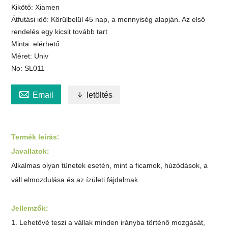
Kikötő: Xiamen
Átfutási idő: Körülbelül 45 nap, a mennyiség alapján. Az első
rendelés egy kicsit tovább tart
Minta: elérhető
Méret: Univ
No: SL011

Email

letöltés
Termék leírás:
Javallatok:
Alkalmas olyan tünetek esetén, mint a ficamok, húzódások, a
váll elmozdulása és az ízületi fájdalmak.
Jellemzők:
1. Lehetővé teszi a vállak minden irányba történő mozgását,