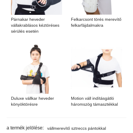
Párnakar heveder
Felkarcsont törés merevítő
vállakrablásos kéztöréses
felkarfájdalmakra
sérülés esetén
Duluxe vállkar heveder
Motion váll indításgátló
könyöktörésre
háromszög támasztékkal
a termék jelölése:
vállmerevítő sztreccs pántokkal