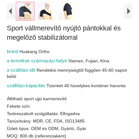
Sport vállmerevítő nyújtó pántokkal és
megelőző stabilizátorral
brand
Huakang Ortho
a termékek származási helye
Xiamen, Fujian, Kína
a szállítási idő
Rendelési mennyiségtől függően 45-60 napon
belül
szállítási kapacitás
Tizenkét 40 hüvelykes konténer havonta
Állítható sport ujjú karmerevítő
Fekete szín
Testreszabott szolgáltatás: Elfogadva
Tanúsítvány: MDR, CE, FDA, ISO13485
Üzleti típus: OEM és ODM, Gyártó, Gyár
MOQ: 800 db (referenciaként)