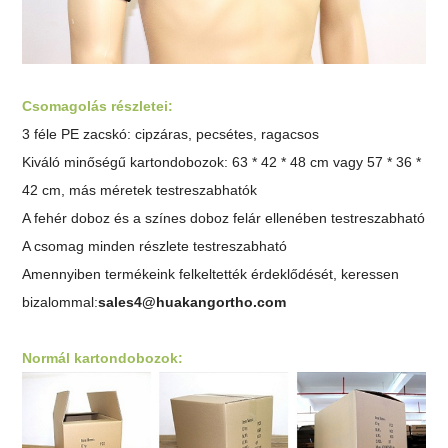
Csomagolás részletei:
3 féle PE zacskó: cipzáras, pecsétes, ragacsos
Kiváló minőségű kartondobozok: 63 * 42 * 48 cm vagy 57 * 36 *
42 cm, más méretek testreszabhatók
A fehér doboz és a színes doboz felár ellenében testreszabható
A csomag minden részlete testreszabható
Amennyiben termékeink felkeltették érdeklődését, keressen
bizalommal:
sales4@huakangortho.com
Normál kartondobozok: