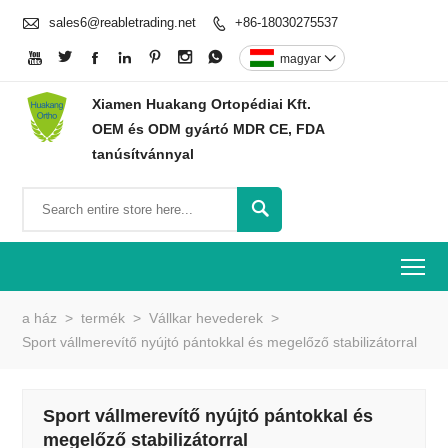

sales6@reabletrading.net
+86-18030275537








magyar

Xiamen Huakang Ortopédiai Kft.
OEM és ODM gyártó MDR CE, FDA
tanúsítvánnyal

To
a ház
>
termék
>
Vállkar hevederek
>
Sport vállmerevítő nyújtó pántokkal és megelőző stabilizátorral
Sport vállmerevítő nyújtó pántokkal és
megelőző stabilizátorral