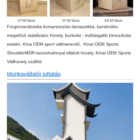
Forgómandzsetta kompressziós támasztéka, karsérülés-
megelőző stabilizátor hüvely, burkolat - indításgátló kimozdulás
esetén, Kína OEM sport vállmerevítő,
Kínai OEM Sports
Shoulder
MDR-tanúsítvánnyal ellátott hüvely,
Kínai OEM Sports
Vállhüvely szállító
Munkavállalói juttatás